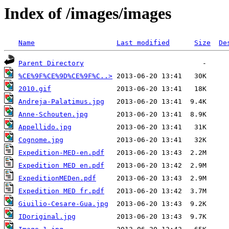
Index of /images/images
Name
Last modified
Size
De
Parent Directory
%CE%9F%CE%9D%CE%9F%C..>
2010.gif
Andreja-Palatimus.jpg
Anne-Schouten.jpg
Appellido.jpg
Cognome.jpg
Expedition-MED-en.pdf
Expedition MED en.pdf
ExpeditionMEDen.pdf
Expedition MED fr.pdf
Giuilio-Cesare-Gua.jpg
IDoriginal.jpg