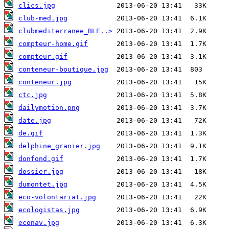
clics.jpg
club-med.jpg
clubmediterranee_BLE..>
compteur-home.gif
compteur.gif
conteneur-boutique.jpg
conteneur.jpg
ctc.jpg
dailymotion.png
date.jpg
de.gif
delphine_granier.jpg
donfond.gif
dossier.jpg
dumontet.jpg
eco-volontariat.jpg
ecologistas.jpg
econav.jpg