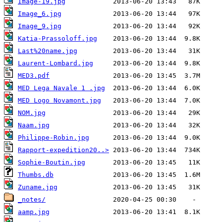
Image-19.jpg
Image_6.jpg
Image_9.jpg
Katia-Prassoloff.jpg
Last%20name.jpg
Laurent-Lombard.jpg
MED3.pdf
MED Lega Navale 1 .jpg
MED Logo Novamont.jpg
NOM.jpg
Naam.jpg
Philippe-Robin.jpg
Rapport-expedition20..>
Sophie-Boutin.jpg
Thumbs.db
Zuname.jpg
_notes/
aamp.jpg