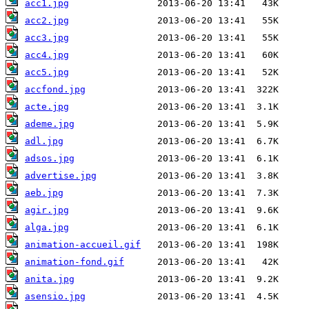
acc1.jpg
acc2.jpg
acc3.jpg
acc4.jpg
acc5.jpg
accfond.jpg
acte.jpg
ademe.jpg
adl.jpg
adsos.jpg
advertise.jpg
aeb.jpg
agir.jpg
alga.jpg
animation-accueil.gif
animation-fond.gif
anita.jpg
asensio.jpg