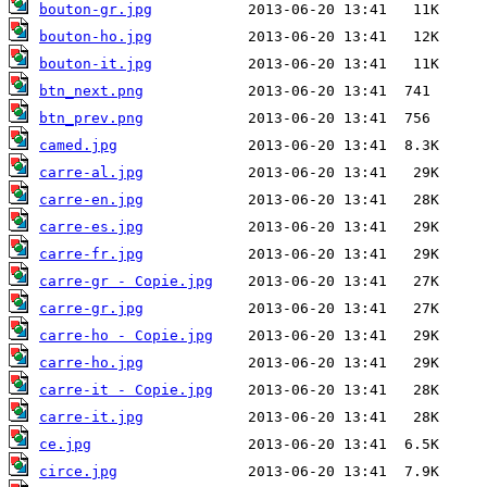
bouton-gr.jpg
bouton-ho.jpg
bouton-it.jpg
btn_next.png
btn_prev.png
camed.jpg
carre-al.jpg
carre-en.jpg
carre-es.jpg
carre-fr.jpg
carre-gr - Copie.jpg
carre-gr.jpg
carre-ho - Copie.jpg
carre-ho.jpg
carre-it - Copie.jpg
carre-it.jpg
ce.jpg
circe.jpg