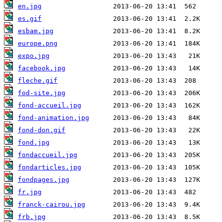
en.jpg
es.gif
esbam.jpg
europe.png
expo.jpg
facebook.jpg
fleche.gif
fod-site.jpg
fond-accueil.jpg
fond-animation.jpg
fond-don.gif
fond.jpg
fondaccueil.jpg
fondarticles.jpg
fondpages.jpg
fr.jpg
franck-cairou.jpg
frb.jpg